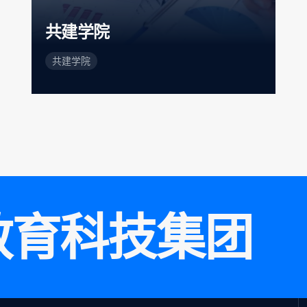
共建学院
共建学院
教
育
科
技
集
团