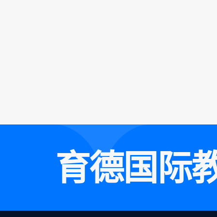
育
德
国
际