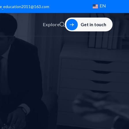
EN
e
education2011@163.com
_
Explore
Get in touch